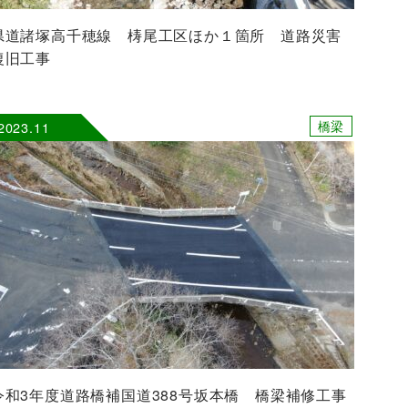
県道諸塚高千穂線 梼尾工区ほか１箇所 道路災害
復旧工事
橋梁
2023.11
令和3年度道路橋補国道388号坂本橋 橋梁補修工事