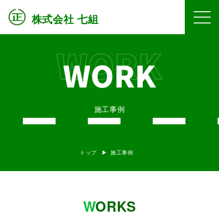
株式会社 七組
施工事例
トップ
施工事例
W
ORKS