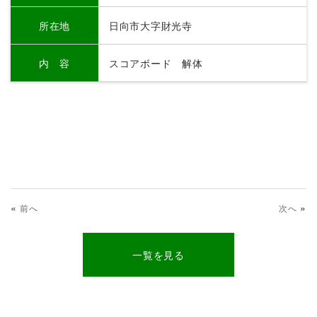
所在地
日向市大字財光寺
内 容
スコアボード 解体
«
»
前へ
次へ
一覧を見る